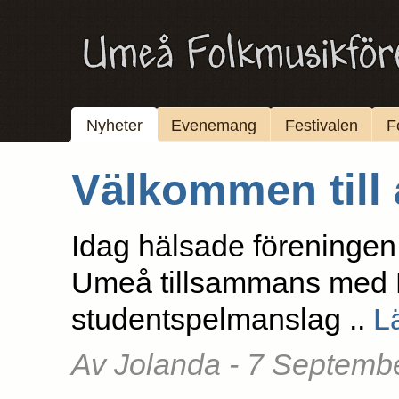
Nyheter
Evenemang
Festivalen
F
Välkommen till 
Idag hälsade föreningen
Umeå tillsammans med F
studentspelmanslag ..
L
Av Jolanda - 7 Septemb