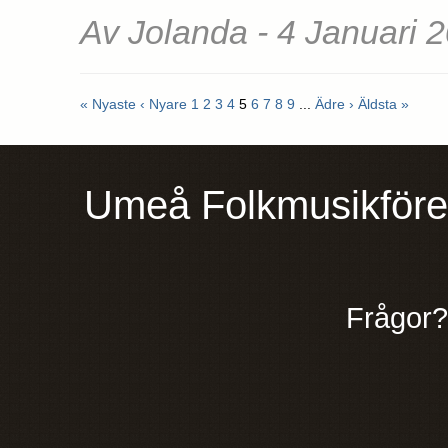
Av Jolanda - 4 Januari 
« Nyaste
‹ Nyare
1
2
3
4
5
6
7
8
9
...
Ädre ›
Äldsta »
Umeå Folkmusikföre
Frågor