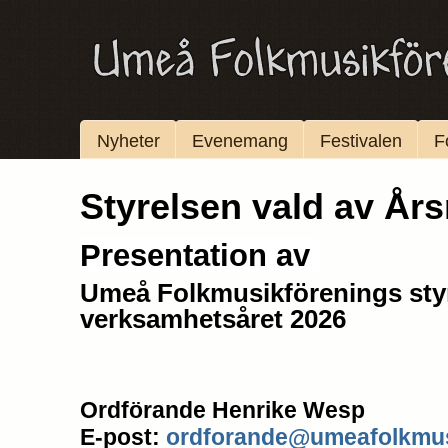
Nyheter
Evenemang
Festivalen
F
Styrelsen vald av År
Presentation av
Umeå Folkmusikförenings styr
verksamhetsåret 2026
Ordförande Henrike Wesp
E-post:
ordforande@umeafolkmus